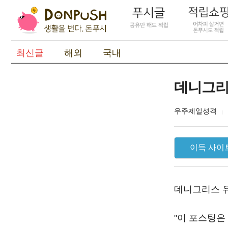
최신글
해외
국내
데니그리스
우주제일성격
이득 사이
데니그리스 유기
"이 포스팅은