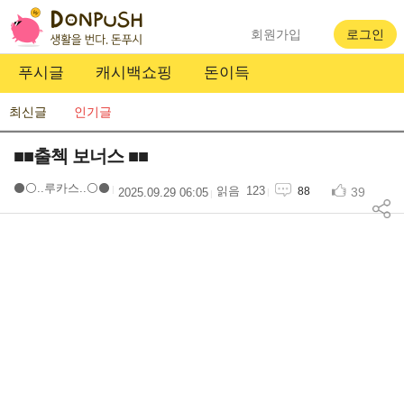
회원가입
로그인
푸시글
캐시백쇼핑
돈이득
최신글
인기글
■■출첵 보너스 ■■
⚫️⚪️..루카스..⚪️⚫️
123
39
88
2025.09.29 06:05