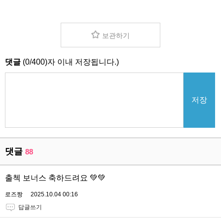
보관하기
댓글
(
0
/
400
)자 이내 저장됩니다.)
저장
댓글
88
출첵 보너스 축하드려요 💚💚
로즈짱
2025.10.04 00:16
답글쓰기