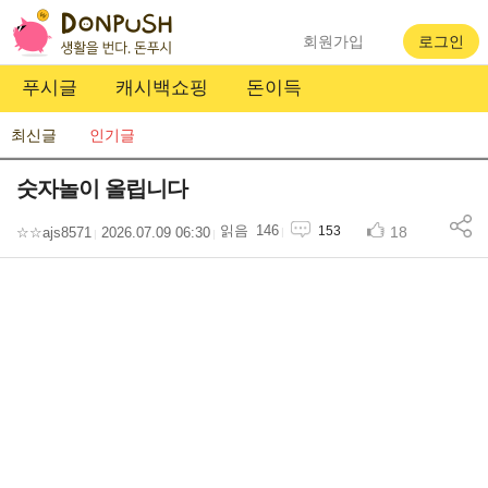
회원가입
로그인
푸시글
캐시백쇼핑
돈이득
최신글
인기글
숫자놀이 올립니다
146
18
153
☆☆ajs8571
2026.07.09 06:30