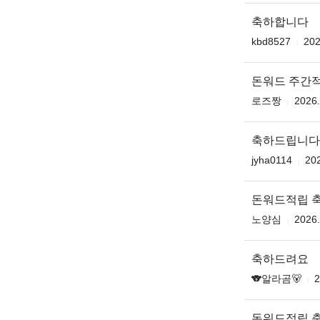
축하합니다
kbd8527
202
돈워드 주간적
로즈짱
2026.
축하드립니다
jyha0114
202
돈워드적립 
노양심
2026.
축하드려요
🐨알라곰🐻
2
돈워드적립 