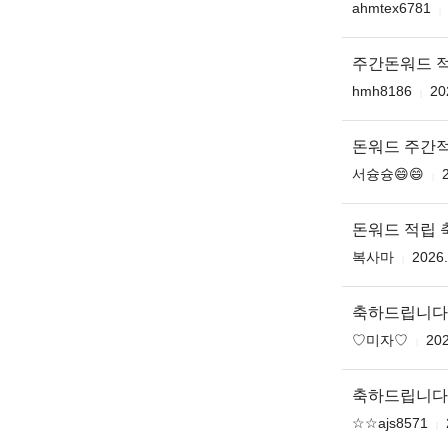
ahmtex6781
주간돈워드 적립
hmh8186
20
돈워드 주간
서슝슝😄😄
돈워드 적립
복사마
2026.
축하드립니다 ♥️
♡미자♡
202
축하드립니다
☆☆ajs8571