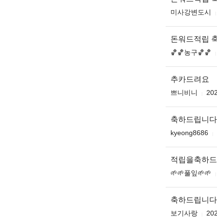
미사강변도시
돈워드적립 
🏀🏀농구🏀🏀
추카드려요
쁘니비니
202
축하드립니다
kyeong8686
적립을축하드
🌱🌱풀잎🌱🌱
축하드립니다
보기사랑
202