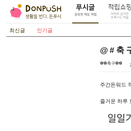
최신글
인기글
@ # 축 
⚽️⚽️축구⚽️⚽️
주간돈워드 적
즐거운 하루