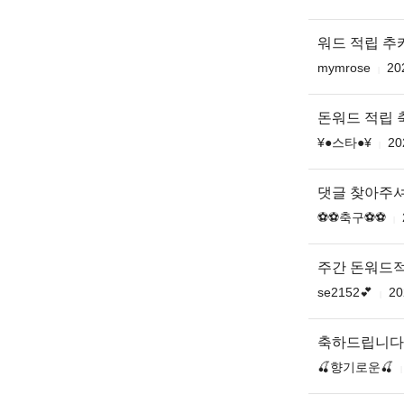
워드 적립 
mymrose
20
돈워드 적립
¥●스타●¥
20
댓글 찾아주
⚽️⚽️축구⚽️⚽️
주간 돈워드
se2152💕
20
축하드립니다
🍒향기로운🍒