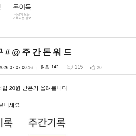
구 # @ 주 간 돈 워 드
142
115
2026.07.07 00:16
20
립 20원 받은거 올려봅니다
 보내세요