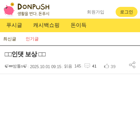
회원가입
로그인
푸시글
캐시백쇼핑
돈이득
최신글
인기글
□□인댓 보상 □□
🍃💤밤톨s🍃
145
39
41
2025.10.01 09:15