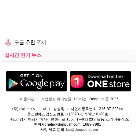
구글 추천 푸시
실시간 인기 뉴스
이용약관
개인정보 처리방침
PC버전
Donpush ⓒ 2026
|
(주)아레스조이
대표 : 김성욱
사업자등록번호 : 215-87-22344
|
|
|
통신판매산업신고번호 : 제2023-경기하남-0180호
|
주소 : 경기 하남시 미사강변한강로 135, 다동931호(망월동, 스카이폴리스)
연락처: help@donpush.com
1688-7981
|
사업 제휴 문의:
biz@donpush.com