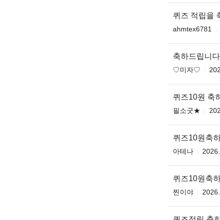
퀴즈 적립을 축
ahmtex6781
축하드립니다 ♥️
♡미자♡
202
퀴즈10원 축
필소굿★
202
퀴즈10원축
아테나
2026.
퀴즈10원축
찐이야
2026.
퀴즈적립 축