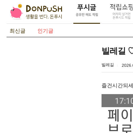
최신글
인기글
빌레길 
빌레길
2026.
즐건시간되