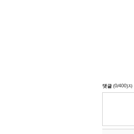
0
400
댓글
(
/
)자