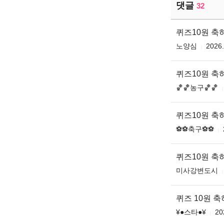
댓글
32
퀴즈10원 축
노양심
2026.
퀴즈10원 축
🏀🏀농구🏀🏀
퀴즈10원 축
⚽️⚽️축구⚽️⚽️
퀴즈10원 
미사강변도시
퀴즈 10원 
¥●스타●¥
20