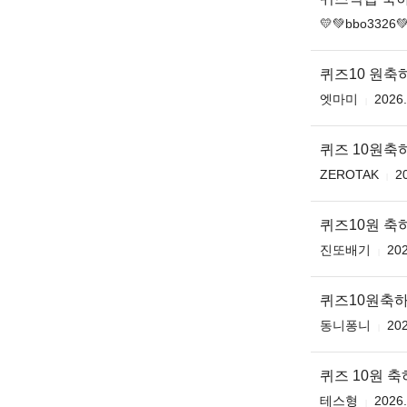
💛💚bbo3326
퀴즈10 원축
엣마미
2026.
퀴즈 10원축
ZEROTAK
2
퀴즈10원 축
진또배기
202
퀴즈10원축
동니퐁니
202
퀴즈 10원 
테스형
2026.