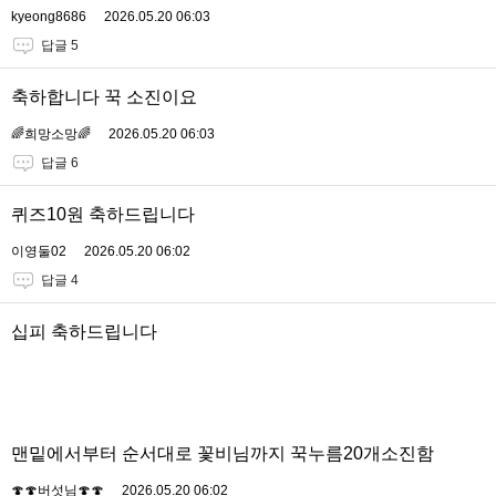
kyeong8686
2026.05.20 06:03
답글 5
축하합니다 꾹 소진이요
🌈희망소망🌈
2026.05.20 06:03
답글 6
퀴즈10원 축하드립니다
이영둘02
2026.05.20 06:02
답글 4
십피 축하드립니다
맨밑에서부터 순서대로 꽃비님까지 꾹누름20개소진함
🍄🍄버섯님🍄🍄
2026.05.20 06:02