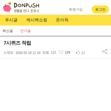
회원가입
로그인
푸시글
캐시백쇼핑
돈이득
최신글
인기글
7시퀴즈 적립
노양심
112
22
129
2026.05.19 12:19