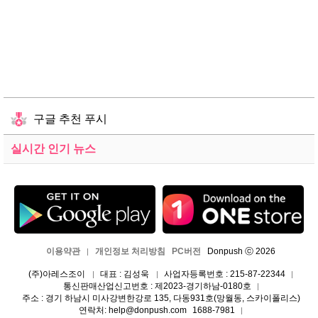
구글 추천 푸시
실시간 인기 뉴스
이용약관
개인정보 처리방침
PC버전
Donpush ⓒ 2026
|
(주)아레스조이
대표 : 김성욱
사업자등록번호 : 215-87-22344
|
|
|
통신판매산업신고번호 : 제2023-경기하남-0180호
|
주소 : 경기 하남시 미사강변한강로 135, 다동931호(망월동, 스카이폴리스)
연락처: help@donpush.com
1688-7981
|