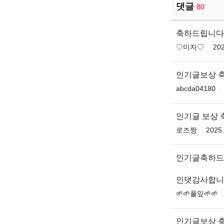
댓글
80
축하드립니다 
♡미자♡
202
인기글보상 
abcda04180
인기글 보상 축
로즈짱
2025.
인기글축하드
인댓감사합니
🌱🌱풀잎🌱🌱
인기글보상 