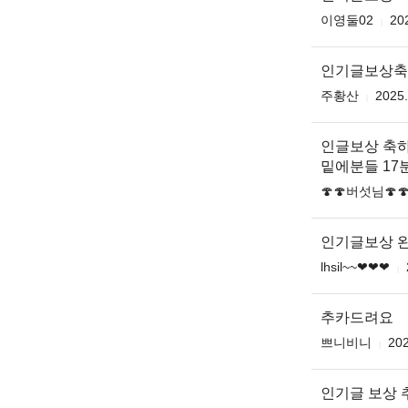
이영둘02
20
인기글보상축
주황산
2025.
인글보상 축
밑에분들 17
🍄🍄버섯님🍄
인기글보상 완
lhsil~~❤❤❤
추카드려요
쁘니비니
202
인기글 보상