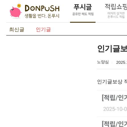
최신글
인기글
인기글보
노양심
2025.
인기글보상 