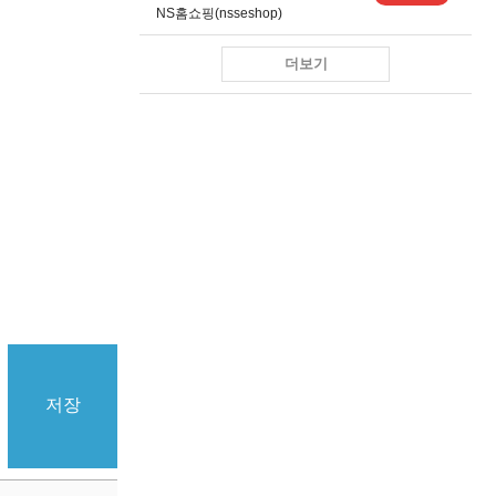
NS홈쇼핑(nsseshop)
더보기
저장