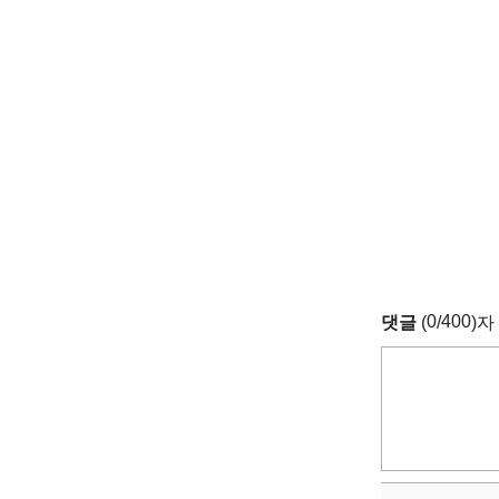
0
400
댓글
(
/
)자