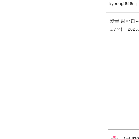
kyeong8686
댓글 감사합
노양심
2025.
구글 추