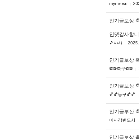
mymrose
20
인기글보상 
인댓감사합니다
🎵샤샤
2025.
인기글보상 
⚽️⚽️축구⚽️⚽️
인기글보상 
🏀🏀농구🏀🏀
인기글부산 
미사강변도시
인기글보상 