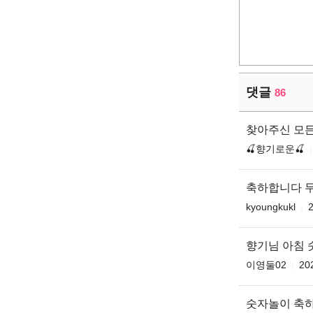
댓글
86
찾아주신 모
🍒향기로운🍒
축하합니다 
kyoungkukl
2
향기님 아침
이영둘02
20
숫자놀이 축