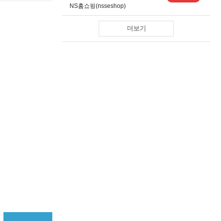
NS홈쇼핑(nsseshop)
더보기