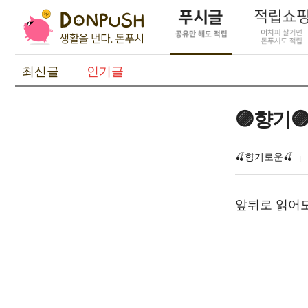
최신글
인기글
🟣향기
🍒향기로운🍒
앞뒤로 읽어도