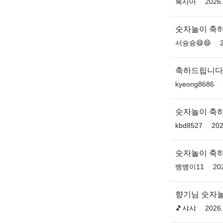
복사마
2026.
숫자놀이 축
서슝슝😄😄
축하드립니다
kyeong8686
숫자놀이 축
kbd8527
202
숫자놀이 축
뱅뱅이11
20
향기님 숫자
🎵샤샤
2026.