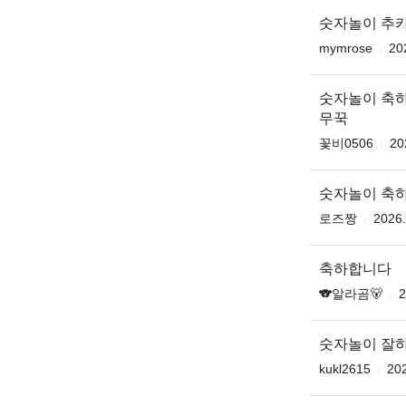
숫자놀이 추
mymrose
20
숫자놀이 축
무꾹
꽃비0506
20
숫자놀이 축하
로즈짱
2026.
축하합니다
🐨알라곰🐻
2
숫자놀이 잘
kukl2615
202