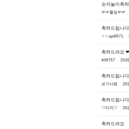
숫자놀이축하
🌱🌱풀잎🌱🌱
축하드립니다
☆☆ajs8571
축하드려요 
408757
2026
축하드립니다
보기사랑
202
축하드립니다 ♥️
♡미자♡
202
축하드려요