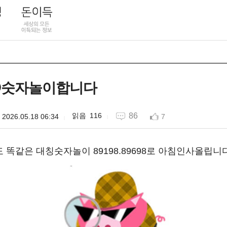
🟣숫자놀이합니다
116
86
2026.05.18 06:34
7
 똑같은 대칭숫자놀이 89198.89698로 아침인사올립니