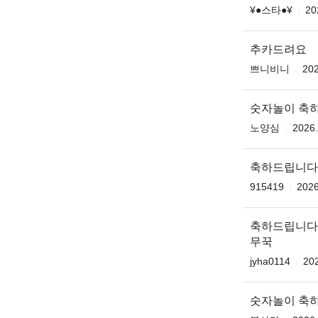
¥●스타●¥
20
추카드려요
쁘니비니
202
숫자놀이 축
노양심
2026.
축하드립니다
915419
2026
축하드립니다
무꾹
jyha0114
202
숫자놀이 축