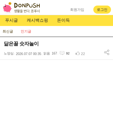
회원가입
로그인
푸시글
캐시백쇼핑
돈이득
최신글
인기글
닮은꼴 숫자놀이
노양심
167
22
92
2026.07.07 00:35