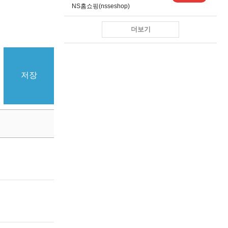
NS홈쇼핑(nsseshop)
더보기
저장