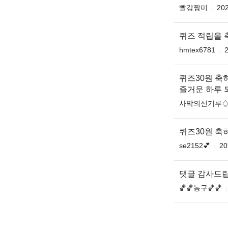
빨강짱미
202
퀴즈 적립을 
hmtex6781
2
퀴즈30원 축
즐거운 하루 
사막의신기루
퀴즈30원 축
se2152💕
20
댓글 감사드
🏀🏀농구🏀🏀