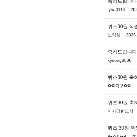
축하드립니다
jyha0114
202
퀴즈30원 적
노양심
2026.
축하드립니다
kyeong8686
퀴즈30원 축
⚽️⚽️축구⚽️⚽️
퀴즈30원 
미사강변도시
퀴즈 30원 
¥●스타●¥
20