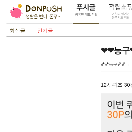
최신글
인기글
❤❤농구
🏀🏀농구🏀🏀
12시퀴즈 3