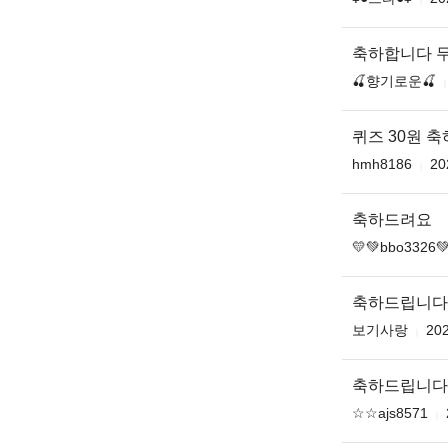
축하합니다 
🍒향기로운🍒
퀴즈 30원 축하
hmh8186
20
축하드려요
💛💚bbo3326
축하드립니다
보기사랑
202
축하드립니다
☆☆ajs8571