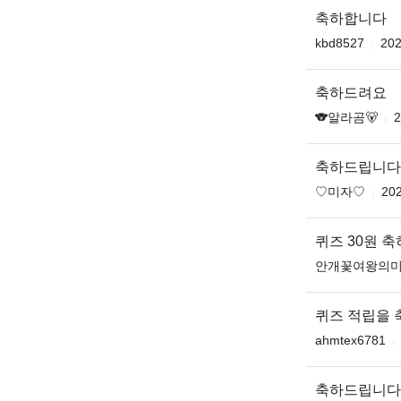
축하합니다
kbd8527
202
축하드려요
🐨알라곰🐻
2
축하드립니다 ♥️
♡미자♡
202
퀴즈 30원 축
안개꽃여왕의
퀴즈 적립을 
ahmtex6781
축하드립니다 무