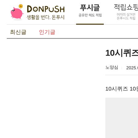
최신글
인기글
10시퀴
노양심
2025.
10시퀴즈 1