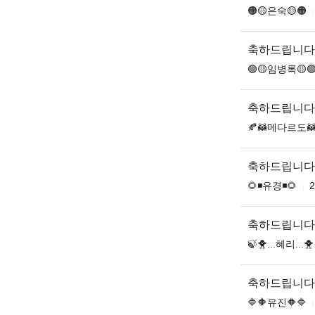
🟠🟡은숙🟡🟠
축하드립니다
🟢🟡임병록🟡
축하드립니다
🍂🦝메다르도🦝
축하드립니다
🌻◾유경◾🌻
2
축하드립니다
🍃🐥...혜리...🐥
축하드립니다
🔷🔶유진🔶🔷