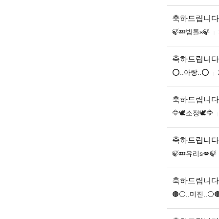
축하드립니다
🍃💤밤톨s🍃
축하드립니다
⭕..아랑..⭕
축하드립니다
🦅🕊소정🕊🦅
축하드립니다
🍃💤유리s💋🍃
축하드립니다
🟤⚪️..미진..⚪️