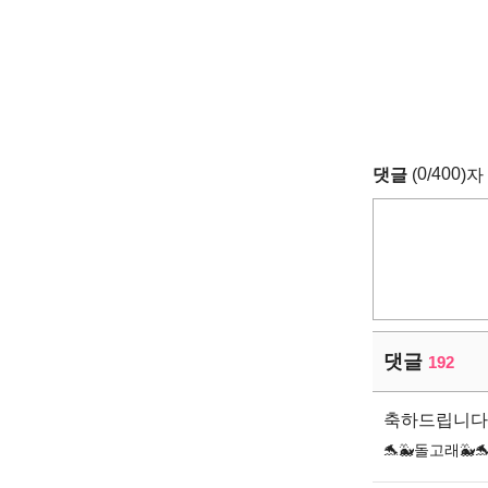
0
400
댓글
(
/
)자
댓글
192
축하드립니다
🐬🐳돌고래🐳