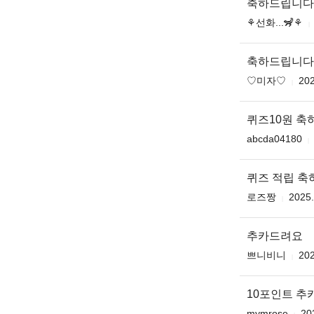
축하드립니다
⚘️선화...🦨⚘️
축하드립니다 ♥️
♡미자♡
202
퀴즈10원 축
abcda04180
퀴즈 적립 축하
로즈짱
2025.
추카드려요
쁘니비니
202
10포인트 추
mymrose
20