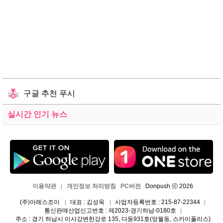
구글 추천 푸시
실시간 인기 뉴스
이용약관
개인정보 처리방침
PC버전
Donpush ⓒ 2026
|
(주)아레스조이
대표 : 김성욱
사업자등록번호 : 215-87-22344
|
|
|
통신판매산업신고번호 : 제2023-경기하남-0180호
|
주소 : 경기 하남시 미사강변한강로 135, 다동931호(망월동, 스카이폴리스)