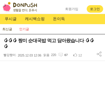
회원가입
로그인
푸시글
캐시백쇼핑
돈이득
최신글
인기글
🥭🥭🥭 짱미 순대국밥 먹고 담아왔습니다 🥭🥭
🥭
빨강짱미
220
12
67
2025.12.03 12:06