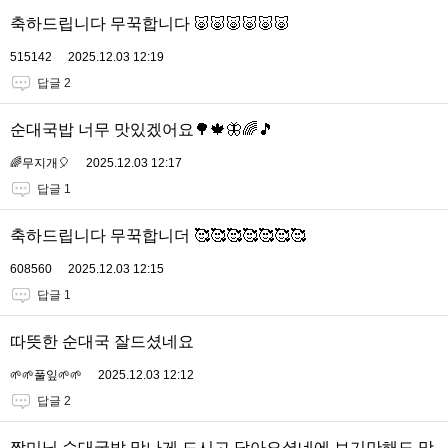
축하드립니다 무꾹합니다 🐷🐷🐷🐷🐷🐷
515142
2025.12.03 12:19
답글 2
순대국밥 너무 맛있겠어요🌳🍁🦋🌈🎵
🌈무지개🎈
2025.12.03 12:17
답글 1
축하드립니다 무꾹합니더 🥰🥰🥰🥰🥰🥰🥰
608560
2025.12.03 12:15
답글 1
따뜻한 순대국 잘드셨네요
🌱🌱풀잎🌱🌱
2025.12.03 12:12
답글 2
짱미님 순대국밥 맛나게 드시고 담아오셨네에 보기만해도 맛