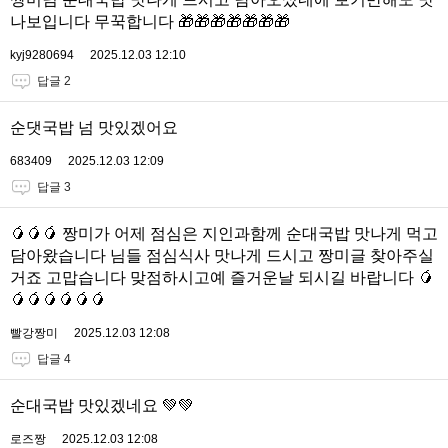
나보입니다 무꾹합니다 🎁🎁🎁🎁🎁🎁🎁
kyj9280694
2025.12.03 12:10
답글 2
순댓국밥 넘 맛있겠어요
683409
2025.12.03 12:09
답글 3
🥭🥭🥭 짱미가 어제 점심은 지인과함께 순대국밥 맛나게 먹고
담아왔습니다 님들 점심식사 맛나게 드시고 짱미글 찾아주실
거죠 고맙습니다 맞점하시고예 즐거운날 되시길 바랍니다 🥭
🥭🥭🥭🥭🥭🥭
빨강짱미
2025.12.03 12:08
답글 4
순대국밥 맛있겠네요 💚💚
로즈짱
2025.12.03 12:08