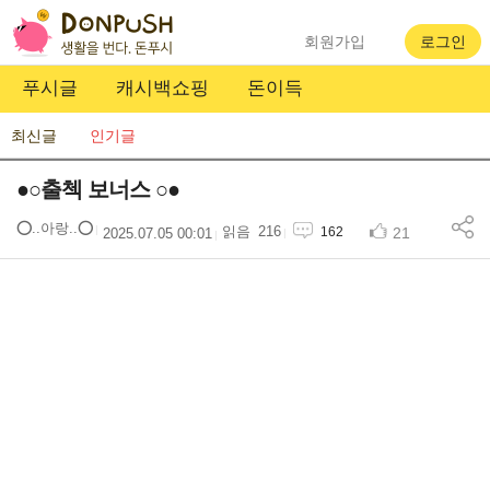
회원가입
로그인
푸시글
캐시백쇼핑
돈이득
최신글
인기글
●○출첵 보너스 ○●
⭕..아랑..⭕
216
21
162
2025.07.05 00:01