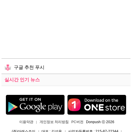
구글 추천 푸시
실시간 인기 뉴스
이용약관
개인정보 처리방침
PC버전
Donpush ⓒ 2026
|
(주)아레스조이
대표 : 김성욱
사업자등록번호 : 215-87-22344
|
|
|