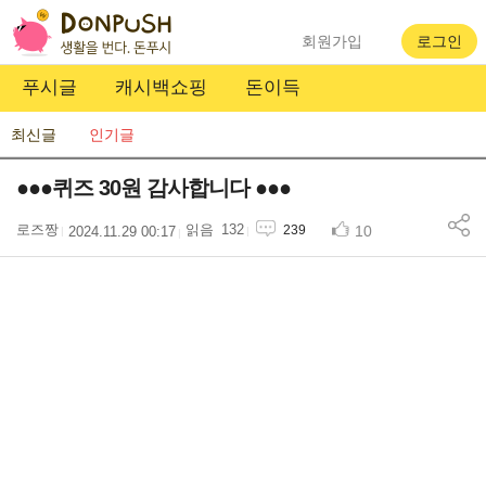
회원가입
로그인
푸시글
캐시백쇼핑
돈이득
최신글
인기글
●●●퀴즈 30원 감사합니다 ●●●
로즈짱
132
10
239
2024.11.29 00:17