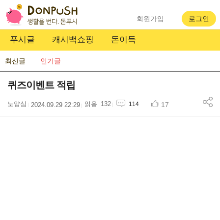
회원가입
로그인
푸시글
캐시백쇼핑
돈이득
최신글
인기글
퀴즈이벤트 적립
노양심
132
17
114
2024.09.29 22:29