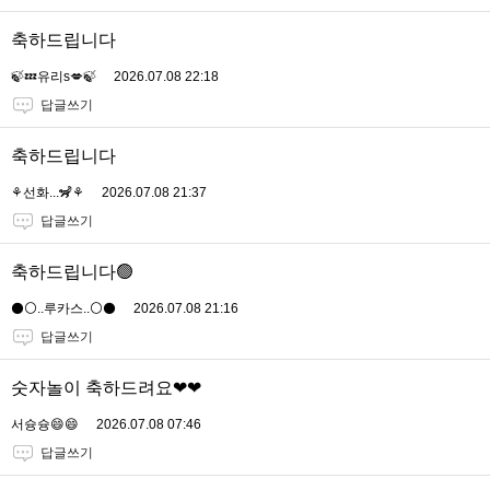
축하드립니다
🍃💤유리s💋🍃
2026.07.08 22:18
답글쓰기
축하드립니다
⚘️선화...🦨⚘️
2026.07.08 21:37
답글쓰기
축하드립니다🟢
⚫️⚪️..루카스..⚪️⚫️
2026.07.08 21:16
답글쓰기
숫자놀이 축하드려요❤❤
서슝슝😄😄
2026.07.08 07:46
답글쓰기