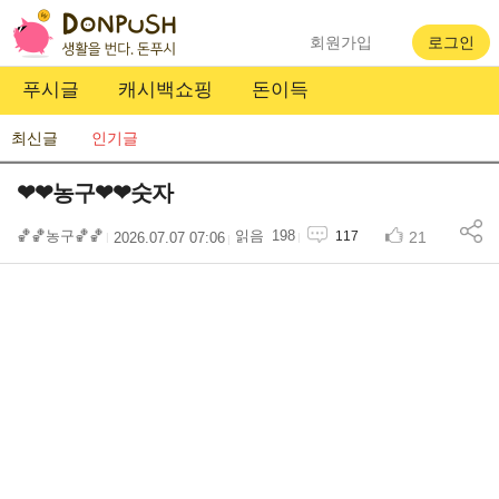
회원가입
로그인
푸시글
캐시백쇼핑
돈이득
최신글
인기글
❤❤농구❤❤숫자
🏀🏀농구🏀🏀
198
21
117
2026.07.07 07:06