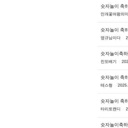
숫자놀이 축하드
안개꽃여왕의
숫자놀이 축
영규님이다
2
숫자놀이축하
진또배기
202
숫자놀이 축
테스형
2025.
숫자놀이 축
타리토캔디
2
숫자놀이축하