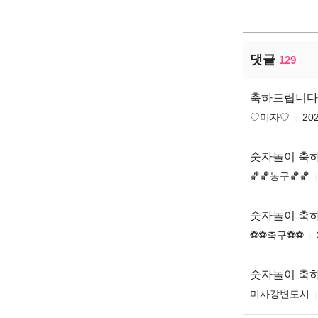
댓글
129
축하드립니다 ♥️
♡미자♡
202
숫자놀이 축
🏀🏀농구🏀🏀
숫자놀이 축
⚽️⚽️축구⚽️⚽️
숫자놀이 축
미사강변도시