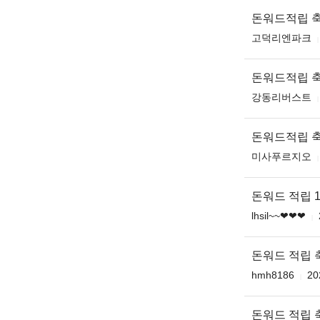
돈워드적립 
고덕리엔파크
돈워드적립 
강동리버스트
돈워드적립 
미사푸르지오
돈워드 적립 1
lhsil~~❤❤❤
돈워드 적립 축
hmh8186
20
돈워드 적립