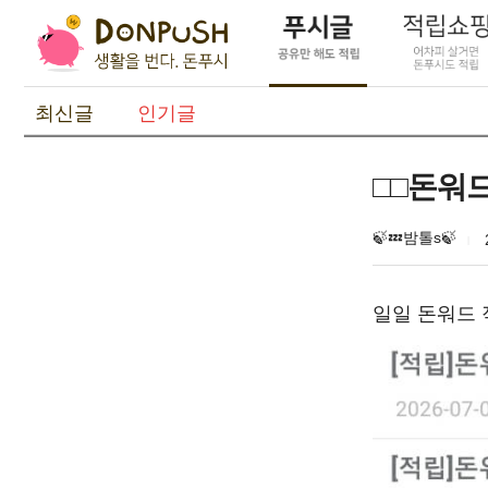
최신글
인기글
□□돈워드
🍃💤밤톨s🍃
일일 돈워드 