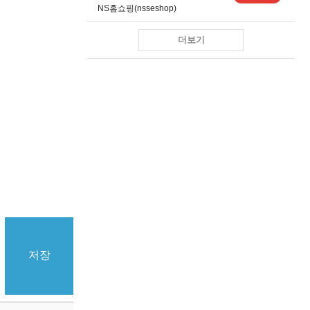
NS홈쇼핑(nsseshop)
더보기
저장