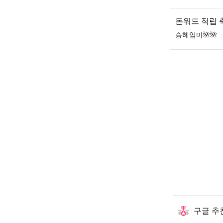
돈워드 적립
승혜엄마🌺🌺
구글 추