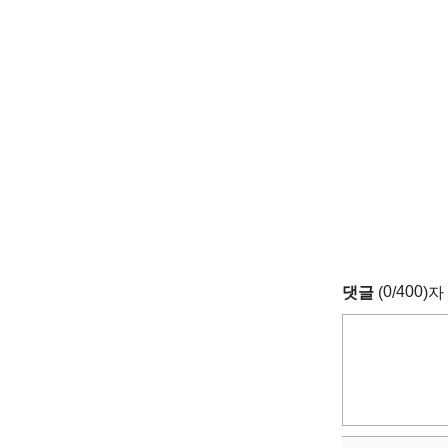
0
400
댓글
(
/
)자