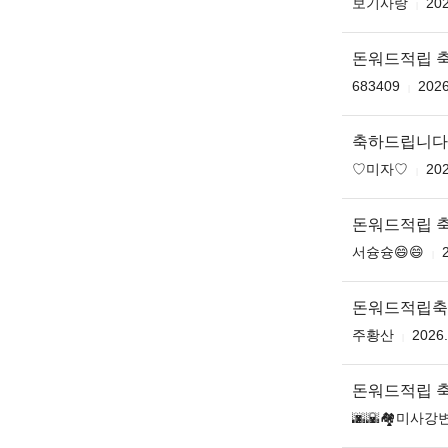
보기사랑
202
돈워드적립 
683409
2026
축하드립니다 ♥️
♡미자♡
202
돈워드적립 
서슝슝😄😄
돈워드적립축
주황산
2026.
돈워드적립 
🌆🌇🏘미사강변