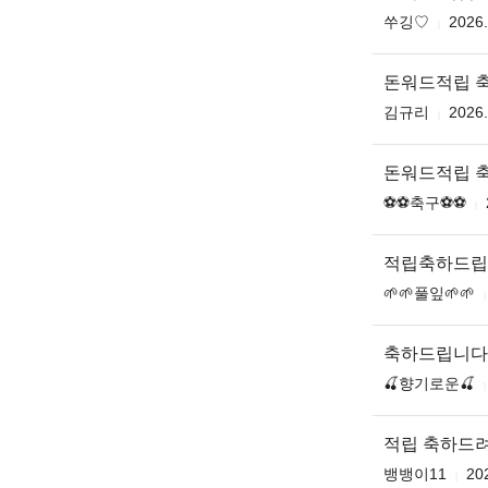
쑤깅♡
2026.
돈워드적립 
김규리
2026.
돈워드적립 
⚽️⚽️축구⚽️⚽️
적립축하드립
🌱🌱풀잎🌱🌱
축하드립니다
🍒향기로운🍒
적립 축하드
뱅뱅이11
20