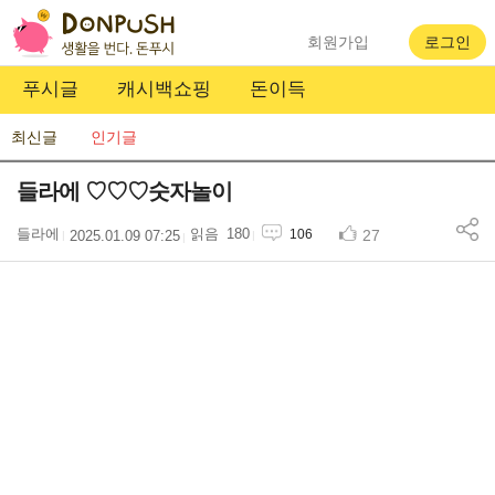
회원가입
로그인
푸시글
캐시백쇼핑
돈이득
최신글
인기글
들라에 ♡♡♡숫자놀이
들라에
180
27
106
2025.01.09 07:25