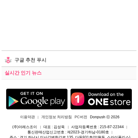
구글 추천 푸시
실시간 인기 뉴스
이용약관
개인정보 처리방침
PC버전
Donpush ⓒ 2026
|
(주)아레스조이
대표 : 김성욱
사업자등록번호 : 215-87-22344
|
|
|
통신판매산업신고번호 : 제2023-경기하남-0180호
|
주소 : 경기 하남시 미사강변한강로 135, 다동931호(망월동, 스카이폴리스)