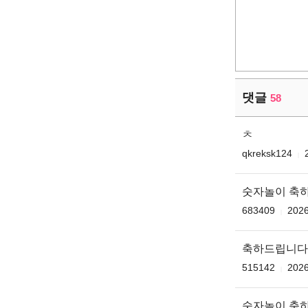
댓글
58
ㅊ
qkreksk124
숫자놀이 축
683409
2026
축하드립니다 무
515142
2026
숫자놀이 축하드