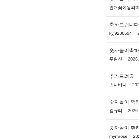
안개꽃여왕의
축하드립니다 무
kyj9280694
숫자놀이축하
주황산
2026.
추카드려요
쁘니비니
202
숫자놀이 축
김규리
2026.
숫자놀이 추
mymrose
20