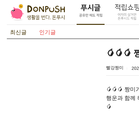
최신글
인기글
🥭🥭
빨강짱미
202
🥭🥭🥭 
행운과 함께 
🥭