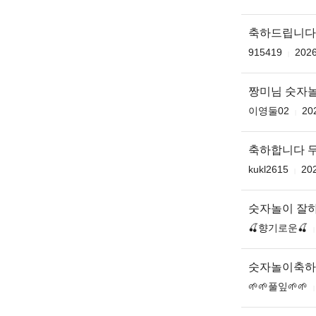
축하드립니다
915419
2026
짱미님 숫자
이영둘02
20
축하합니다 
kukl2615
202
숫자놀이 잘
🍒향기로운🍒
숫자놀이축하
🌱🌱풀잎🌱🌱