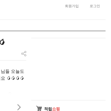
회원가입
로그인
🥭
 님들 오늘도
🥭🥭🥭
적립
쇼핑