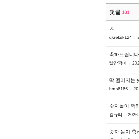
댓글
101
ㅊ
qkreksk124
축하드립니다 무
빨강짱미
202
딱 떨어지는 숫
hmh8186
20
숫자놀이 축
김규리
2026.
숫자 놀이 축하