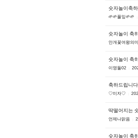
숫자놀이축하
🌱🌱풀잎🌱🌱
숫자놀이 축하드
안개꽃여왕의
숫자놀이 축
이영둘02
20
축하드립니다 
♡미자♡
202
딱떨어지는 숫
언제나맑음
2
숫자놀이 축