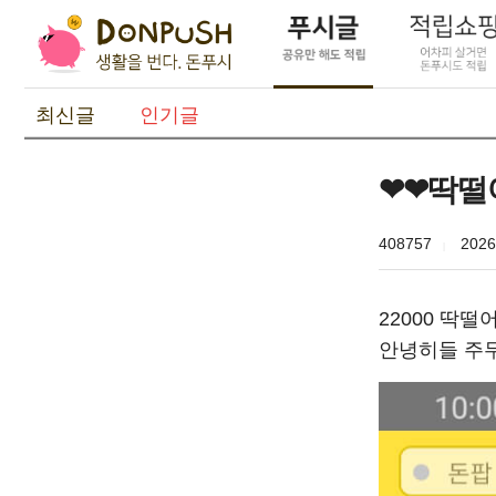
최신글
인기글
❤❤딱떨
408757
2026
22000 딱
안녕히들 주