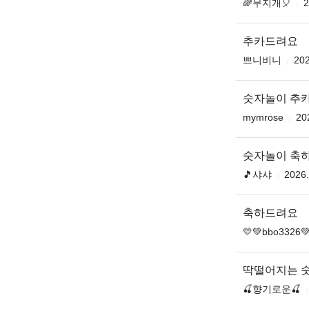
🌈무지개🎈
2
추카드려요
쁘니비니
202
숫자놀이 추
mymrose
20
숫자놀이 축
🎵샤샤
2026.
축하드려요
💛💚bbo3326
딱떨어지는 
🍒향기로운🍒