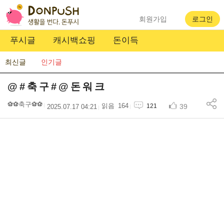
회원가입
로그인
푸시글
캐시백쇼핑
돈이득
최신글
인기글
@ # 축 구 # @ 돈 워 크
⚽️⚽️축구⚽️⚽️
164
39
121
2025.07.17 04:21