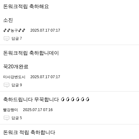
돈워크적립 축하해요
소진
🏀🏀농구🏀🏀
2025.07.17 07:17
답글 7
돈워크적립 축하합니데이
꾹20개완료
미사강변도시
2025.07.17 07:17
답글 9
축하드립니다 무꾹합니다 🥭🥭🥭🥭🥭🥭
빨강짱미
2025.07.17 07:16
답글 5
돈워크 적립 축하합니다