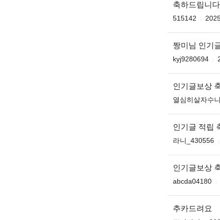
축하드립니다 무
515142
2025
짱미님 인기글
kyj9280694
인기글보상 
열심히살자수
인기글 적립 
라니_430556
인기글보상 
abcda04180
추카드려요