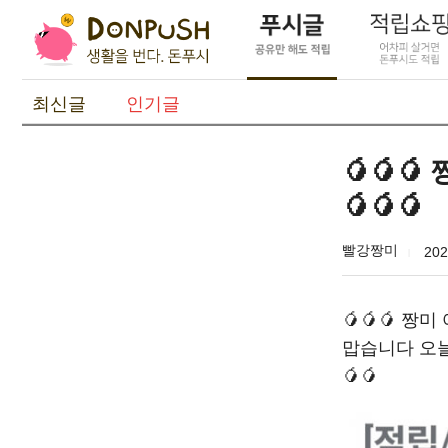
최신글
인기글
🥭🥭
🥭🥭🥭
빨강짱미
202
🥭🥭🥭 
맙습니다 오늘
🥭🥭