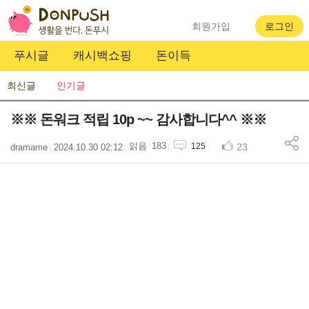
회원가입
로그인
푸시글
캐시백쇼핑
돈이득
최신글
인기글
※※ 돈워크 적립 10p ~~ 감사합니다^^ ※※
183
23
125
dramame
2024.10.30 02:12