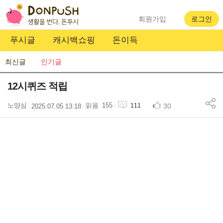
회원가입
로그인
푸시글
캐시백쇼핑
돈이득
최신글
인기글
12시퀴즈 적립
노양심
155
30
111
2025.07.05 13:18