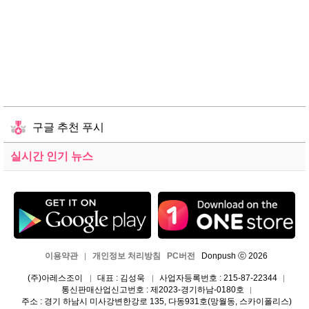
구글 추천 푸시
실시간 인기 뉴스
이용약관
개인정보 처리방침
PC버전
Donpush ⓒ 2026
|
(주)아레스조이
대표 : 김성욱
사업자등록번호 : 215-87-22344
|
|
|
통신판매산업신고번호 : 제2023-경기하남-0180호
|
주소 : 경기 하남시 미사강변한강로 135, 다동931호(망월동, 스카이폴리스)