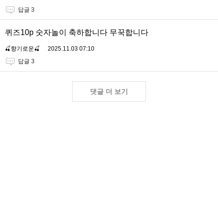
답글 3
퀴즈10p 숫자놀이 축하합니다 무꾹합니다
🍒향기로운🍒
2025.11.03 07:10
답글 3
댓글 더 보기