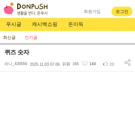
회원가입
로그인
푸시글
캐시백쇼핑
돈이득
최신글
인기글
퀴즈 숫자
라니_430556
166
20
143
2025.11.03 07:06