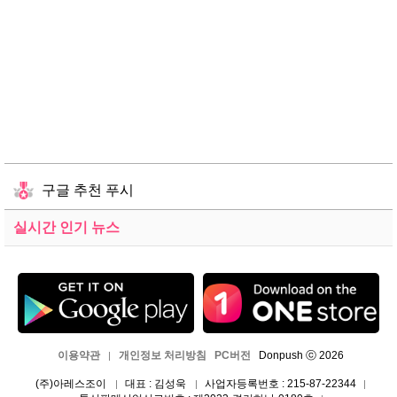
구글 추천 푸시
실시간 인기 뉴스
이용약관
개인정보 처리방침
PC버전
Donpush ⓒ 2026
|
(주)아레스조이
대표 : 김성욱
사업자등록번호 : 215-87-22344
|
|
|