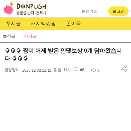
회원가입
로그인
푸시글
캐시백쇼핑
돈이득
최신글
인기글
🥭🥭🥭 짱미 어제 받은 인댓보상 9개 담아왔습니
다 🥭🥭🥭
빨강짱미
154
9
68
2025.12.02 21:11