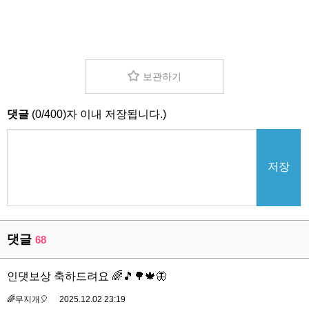
보관하기
댓글
(
0
/
400
)자 이내 저장됩니다.)
저장
댓글
68
인댓보상 축하드려요 🌈🎵🌳🍁🦋
🌈무지개🎈
2025.12.02 23:19