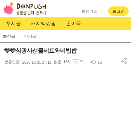
회원가입
로그인
푸시글
캐시백쇼핑
돈이득
최신글
인기글
🩵🩷삼광사선물세트와비빕밥
분홍연꽃
155
15
71
2025.10.01 17:11