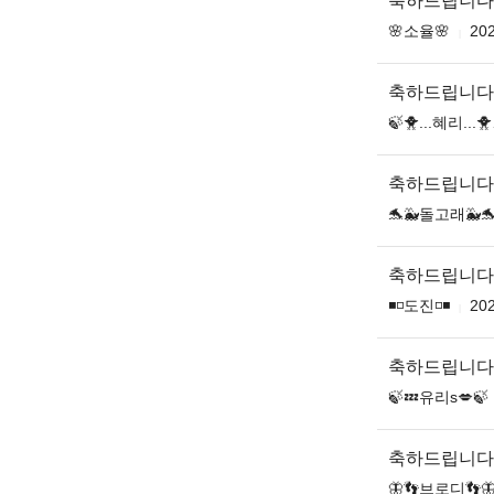
축하드립니다
🌸소율🌸
202
축하드립니다
🍃🐥...혜리...🐥
축하드립니다
🐬🐳돌고래🐳
축하드립니다
◾️◽️도진◽️◾️
202
축하드립니다
🍃💤유리s💋🍃
축하드립니다
🦋👣브로디👣