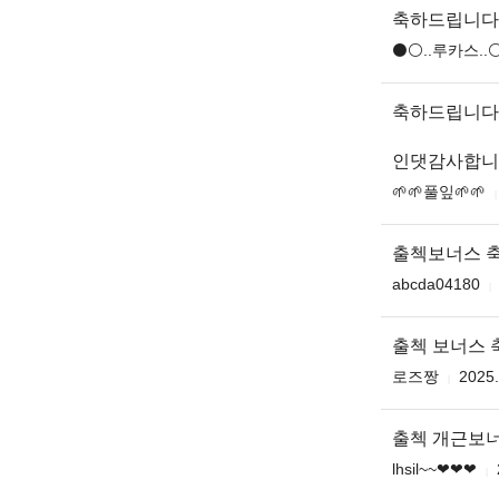
축하드립니다
⚫️⚪️..루카스..⚪
축하드립니다
인댓감사합니
🌱🌱풀잎🌱🌱
출첵보너스 
abcda04180
출첵 보너스 축
로즈짱
2025.
출첵 개근보너
lhsil~~❤❤❤