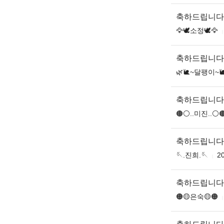
축하드립니다
🦅🕊소정🕊🦅
축하드립니다
🌿🐌~달팽이~
축하드립니다
🟤⚪️..미진..⚪️
축하드립니다
🪡.진희.🪡
20
축하드립니다
🟠🟡은숙🟡🟠