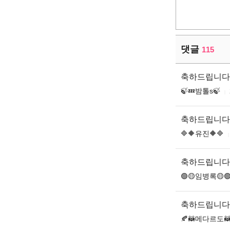
댓글
115
축하드립니다
🍃💤밤톨s🍃
축하드립니다
🔷🔶유진🔶🔷
축하드립니다
🟢🟡임병록🟡
축하드립니다
🍂🦝메다르도🦝