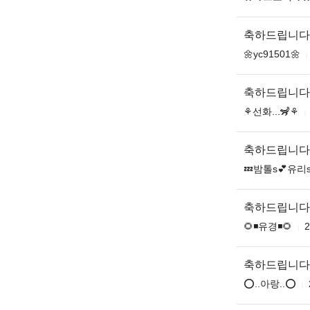
축하드립니다
🌼yc91501🌼
축하드립니다
⚘️선화...🦨⚘️
축하드립니다
💤밤톨s💕유리s
축하드립니다
🌻◾유경◾🌻
2
축하드립니다
⭕..아랑..⭕