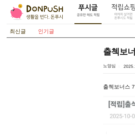
최신글
인기글
출첵보너
노양심
2025.
출첵보너스 7