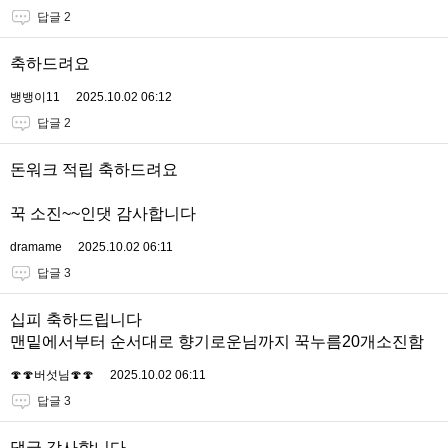
답글 2
축하드려요
뱅뱅이11
2025.10.02 06:12
답글 2
돈워크 적립 축하드려요
꾹 소진~~인댓 감사합니다
dramame
2025.10.02 06:11
답글 3
십피 축하드립니다
맨밑에서부터 순서대로 향기로운님까지 꾹누름20개소진함
🍄🍄버섯님🍄🍄
2025.10.02 06:11
답글 3
댓글 감사합니다