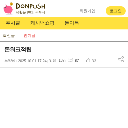
회원가입
로그인
푸시글
캐시백쇼핑
돈이득
최신글
인기글
돈워크적립
노양심
137
33
87
2025.10.01 17:24