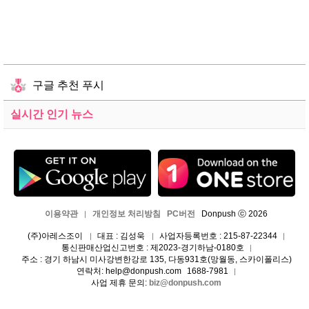
구글 추천 푸시
실시간 인기 뉴스
이용약관
개인정보 처리방침
PC버전
Donpush ⓒ 2026
|
(주)아레스조이
대표 : 김성욱
사업자등록번호 : 215-87-22344
|
|
|
통신판매산업신고번호 : 제2023-경기하남-0180호
|
주소 : 경기 하남시 미사강변한강로 135, 다동931호(망월동, 스카이폴리스)
연락처: help@donpush.com
1688-7981
|
사업 제휴 문의:
biz@donpush.com