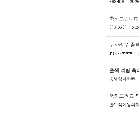
683409
2026
축하드립니다 ♥️
♡미자♡
202
두자리수 출첵
lhsil~~❤❤❤
출첵 적립 
승혜엄마🌺🌺
축하드려요 💜
안개꽃여왕의