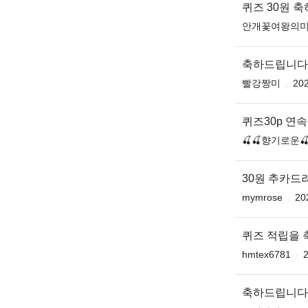
퀴즈 30원 축
안개꽃여왕의
축하드립니다 무
빨강짱미
202
퀴즈30p 연
🍒🍒향기로운🍒
30원 추카드
mymrose
20
퀴즈 적립을 
hmtex6781
2
축하드립니다