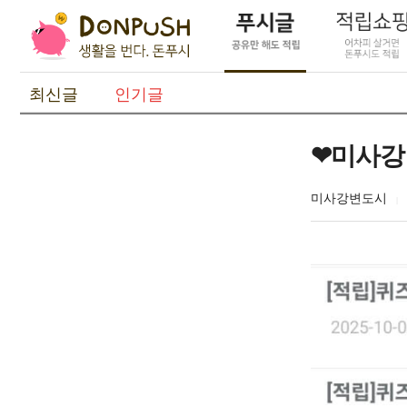
최신글
인기글
❤미사강
미사강변도시