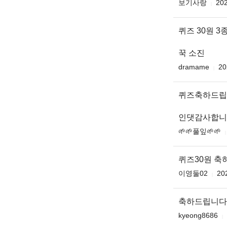
보기사랑
202
퀴즈 30원 
꾹 소진
dramame
20
퀴즈축하드립
인댓감사합니
🌱🌱풀잎🌱🌱
퀴즈30원 
이영둘02
20
축하드립니다
kyeong8686