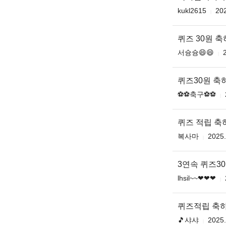
kukl2615
202
퀴즈 30원 
서슝슝😄😄
퀴즈30원 축
⚽️⚽️축구⚽️⚽️
퀴즈 적립 
복사마
2025.
3연속 퀴즈3
lhsil~~❤❤❤
퀴즈적립 축
🎵샤샤
2025.