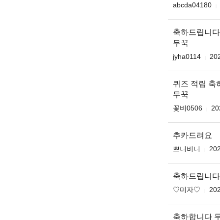
abcda04180
축하드립니다
무꾹
jyha0114
202
퀴즈 적립 
무꾹
꽃비0506
20
추카드려요
쁘니비니
202
축하드립니다 ♥️
♡미자♡
202
축하합니다 