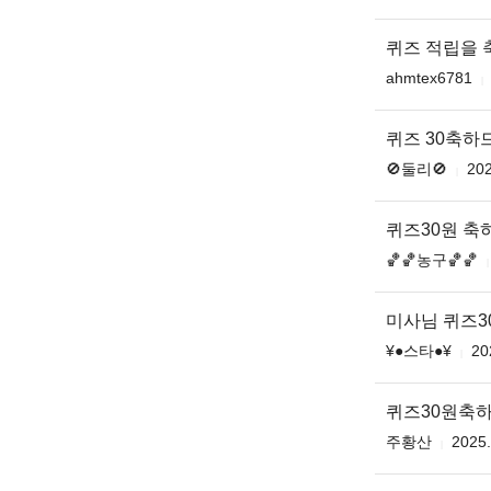
퀴즈 적립을 
ahmtex6781
퀴즈 30축하
🚫둘리🚫
202
퀴즈30원 축
🏀🏀농구🏀🏀
미사님 퀴즈3
¥●스타●¥
20
퀴즈30원축
주황산
2025.