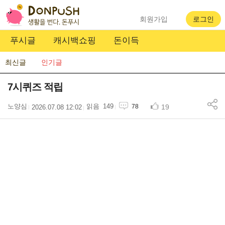
회원가입
로그인
푸시글
캐시백쇼핑
돈이득
최신글
인기글
7시퀴즈 적립
노양심
149
19
78
2026.07.08 12:02