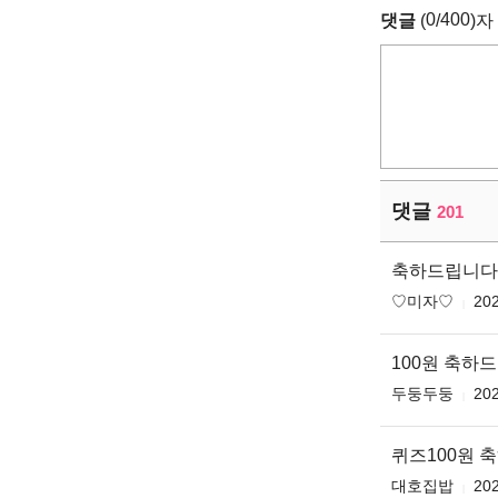
0
400
댓글
(
/
)자
댓글
201
축하드립니다 
♡미자♡
202
100원 축하
두둥두둥
202
퀴즈100원 
대호집밥
202