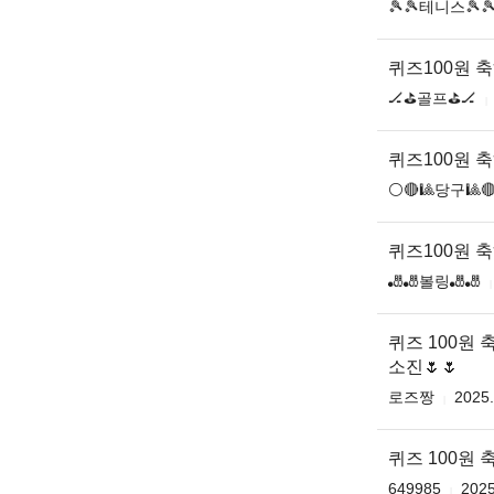
🎾🎾테니스🎾
퀴즈100원 
🏒⛳골프⛳🏒
퀴즈100원 
⚪🔴🎱당구🎱
퀴즈100원 
🎳🎳볼링🎳🎳
퀴즈 100원 
소진🌷🌷
로즈짱
2025.
퀴즈 100원 축
649985
2025