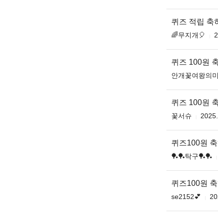
퀴즈 적립 축하
🌈무지개🎈
2
퀴즈 100원 
안개꽃여왕의
퀴즈 100원 축
꽃서슈
2025.
퀴즈100원 
🏓🏓탁구🏓🏓
퀴즈100원 
se2152💕
20