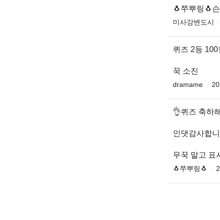
🐧쭈뿌링🐧
미사강변도시
퀴즈 2등 10
꾹 소진
dramame
20
👌퀴즈 축하
인댓감사합니
무꾹 말고 표
🐧쭈뿌링🐧
2