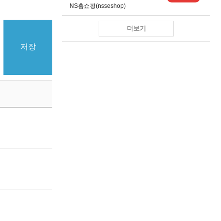
NS홈쇼핑(nsseshop)
더보기
저장