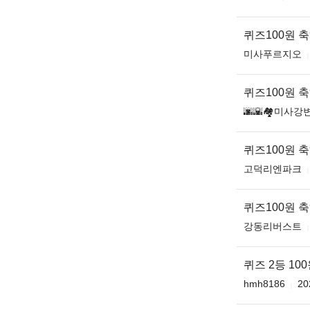
퀴즈100원 
미사푸르지오
퀴즈100원 
🌆🌇🏘미사강변
퀴즈100원 
고덕리엔파크
퀴즈100원 
강동리버스트
퀴즈 2등 100
hmh8186
20