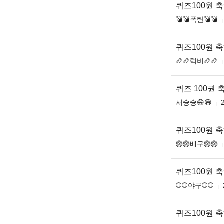
퀴즈100원 
💣💣폭탄💣💣
퀴즈100원 
🏉🏉럭비🏉🏉
퀴즈 100권
서슝슝😄😄
퀴즈100원 
🏐🏐배구🏐🏐
퀴즈100원 
⚾⚾야구⚾⚾
퀴즈100원 