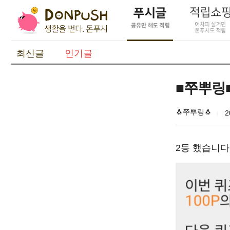
최신글
인기글
■쭈뿌링■
🐧쭈뿌링🐧
2
2등 했습니다