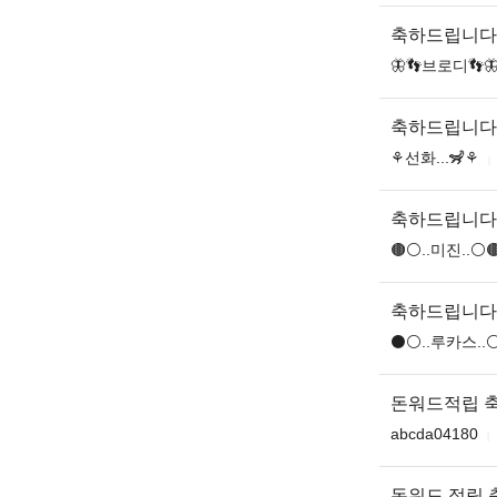
축하드립니다
🦋👣브로디👣
축하드립니다
⚘️선화...🦨⚘️
축하드립니다
🟤⚪️..미진..⚪️
축하드립니다
⚫️⚪️..루카스..⚪
돈워드적립 
abcda04180
돈워드 적립 축