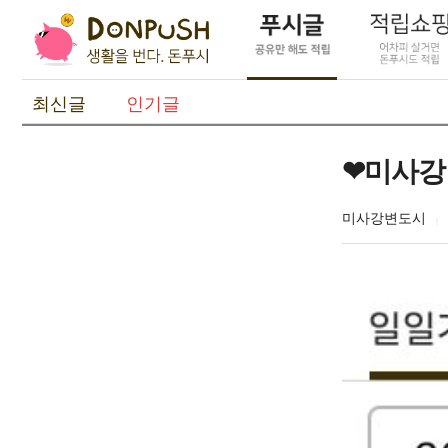
최신글
인기글
❤미사강
미사강변도시