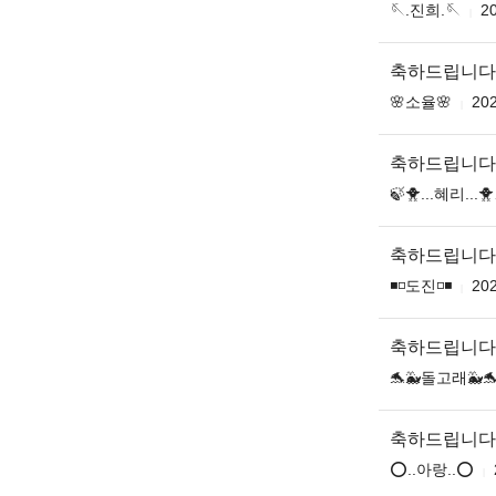
🪡.진희.🪡
20
축하드립니다
🌸소율🌸
202
축하드립니다
🍃🐥...혜리...🐥
축하드립니다
◾️◽️도진◽️◾️
202
축하드립니다
🐬🐳돌고래🐳
축하드립니다
⭕..아랑..⭕