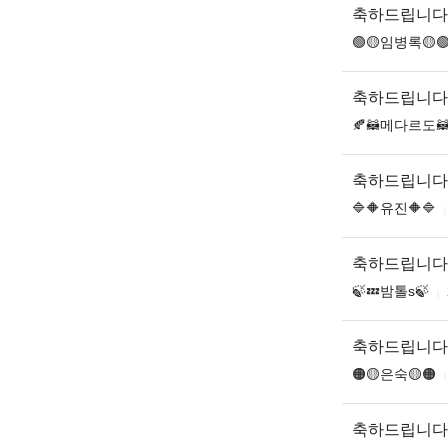
축하드립니다
🟢🟡임병록🟡
축하드립니다
🍂🦝메다르도🦝
축하드립니다
🔷🔶유진🔶🔷
축하드립니다
🍃💤밤톨s🍃
축하드립니다
🟠🟡은숙🟡🟠
축하드립니다