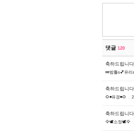
댓글
120
축하드립니다
💤밤톨s💕유리s
축하드립니다
🌻◾유경◾🌻
2
축하드립니다
🦅🕊소정🕊🦅