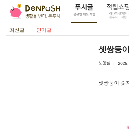
최신글
인기글
셋쌍둥이
노양심
2025.
셋쌍둥이 숫