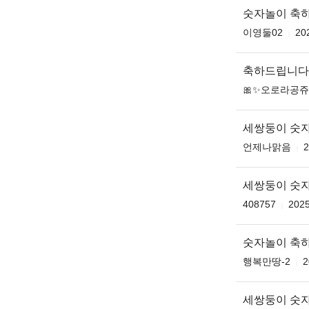
숫자놀이 축
이영둘02
20
축하드립니다
🎀✨오로라공쥬
세쌍둥이 숫자
언제나맑음
2
세쌍둥이 숫자
408757
2025
숫자놀이 축
행복만땅-2
2
세쌍둥이 숫자