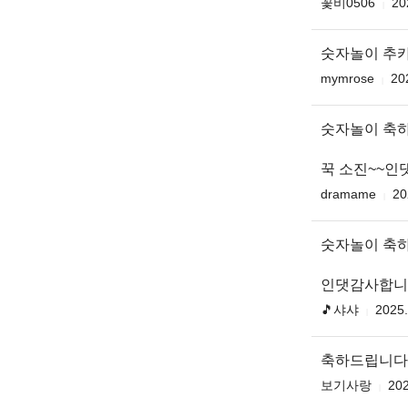
꽃비0506
20
숫자놀이 추
mymrose
20
숫자놀이 축
꾹 소진~~인
dramame
20
숫자놀이 축
인댓감사합니다
🎵샤샤
2025.
축하드립니다
보기사랑
202