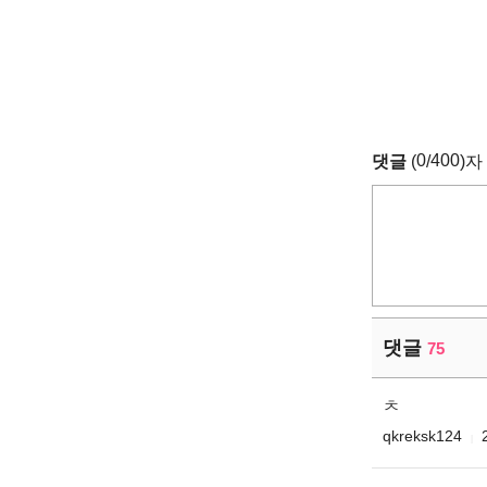
0
400
댓글
(
/
)자
댓글
75
ㅊ
qkreksk124