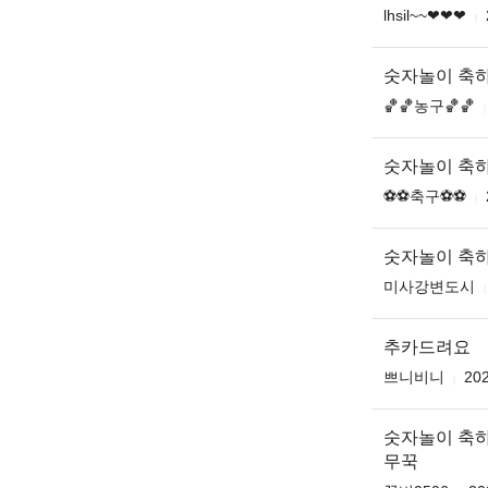
lhsil~~❤❤❤
숫자놀이 축
🏀🏀농구🏀🏀
숫자놀이 축
⚽️⚽️축구⚽️⚽️
숫자놀이 축
미사강변도시
추카드려요
쁘니비니
202
숫자놀이 축
무꾹