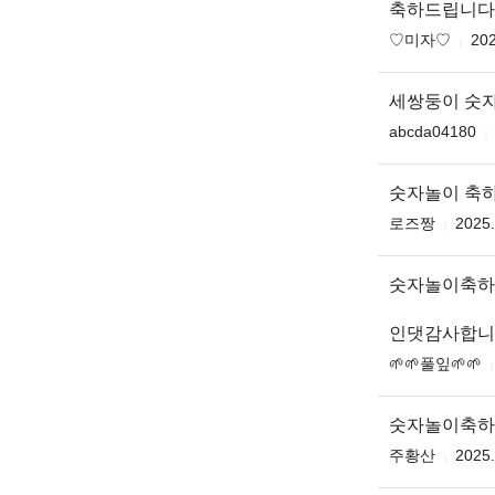
축하드립니다 
♡미자♡
202
세쌍둥이 숫
abcda04180
숫자놀이 축하
로즈짱
2025.
숫자놀이축하
인댓감사합니
🌱🌱풀잎🌱🌱
숫자놀이축하
주황산
2025.