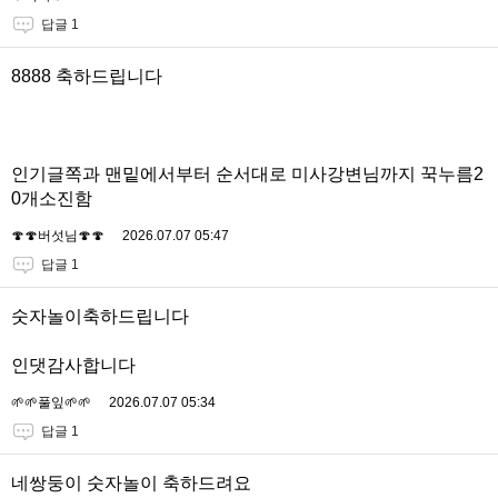
답글 1
8888 축하드립니다
인기글쪽과 맨밑에서부터 순서대로 미사강변님까지 꾹누름2
0개소진함
🍄🍄버섯님🍄🍄
2026.07.07 05:47
답글 1
숫자놀이축하드립니다
인댓감사합니다
🌱🌱풀잎🌱🌱
2026.07.07 05:34
답글 1
네쌍둥이 숫자놀이 축하드려요