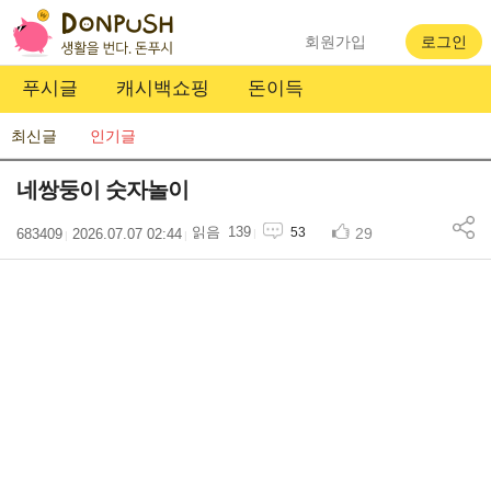
회원가입
로그인
푸시글
캐시백쇼핑
돈이득
최신글
인기글
네쌍둥이 숫자놀이
139
29
53
683409
2026.07.07 02:44