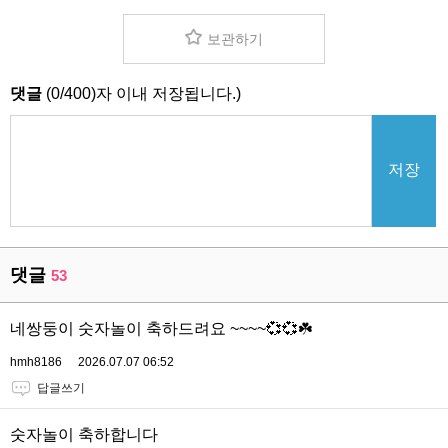
보관하기
댓글
(
0
/
400
)자 이내 저장됩니다.)
저장
댓글
53
네쌍둥이 숫자놀이 축하드려요 ~~~~💞💞☘️
hmh8186
2026.07.07 06:52
답글쓰기
숫자놀이 축하합니다