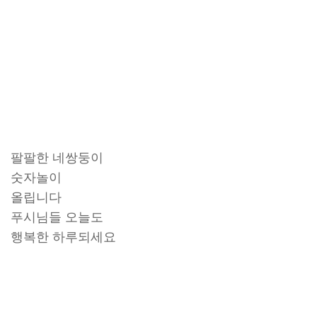
팔팔한 네쌍둥이
숫자놀이
올립니다
푸시님들 오늘도
행복한 하루되세요