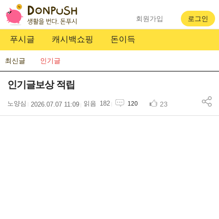
회원가입
로그인
푸시글
캐시백쇼핑
돈이득
최신글
인기글
인기글보상 적립
노양심
182
23
120
2026.07.07 11:09