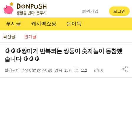
회원가입
로그인
푸시글
캐시백쇼핑
돈이득
최신글
인기글
🥭🥭🥭짱미가 반복되는 쌍둥이 숫자놀이 동참했
습니다 🥭🥭🥭
빨강짱미
137
8
112
2026.07.09 06:46