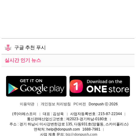
구글 추천 푸시
실시간 인기 뉴스
이용약관
개인정보 처리방침
PC버전
Donpush ⓒ 2026
|
(주)아레스조이
대표 : 김성욱
사업자등록번호 : 215-87-22344
|
|
|
통신판매산업신고번호 : 제2023-경기하남-0180호
|
주소 : 경기 하남시 미사강변한강로 135, 다동931호(망월동, 스카이폴리스)
연락처: help@donpush.com
1688-7981
|
사업 제휴 문의:
biz@donpush.com