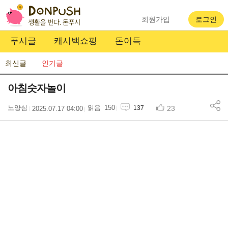
회원가입
로그인
푸시글
캐시백쇼핑
돈이득
최신글
인기글
아침숫자놀이
노양심
150
23
137
2025.07.17 04:00