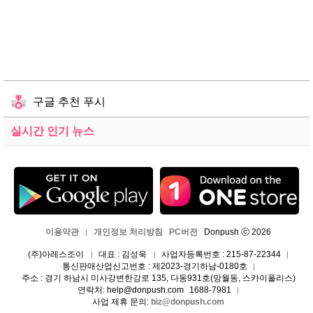
구글 추천 푸시
실시간 인기 뉴스
이용약관
개인정보 처리방침
PC버전
Donpush ⓒ 2026
|
(주)아레스조이
대표 : 김성욱
사업자등록번호 : 215-87-22344
|
|
|
통신판매산업신고번호 : 제2023-경기하남-0180호
|
주소 : 경기 하남시 미사강변한강로 135, 다동931호(망월동, 스카이폴리스)
연락처: help@donpush.com
1688-7981
|
사업 제휴 문의:
biz@donpush.com