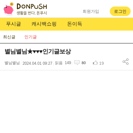
회원가입
로그인
푸시글
캐시백쇼핑
돈이득
최신글
인기글
별님별님★♥♥♥인기글보상
별님별님
149
19
80
2024.04.01 09:27