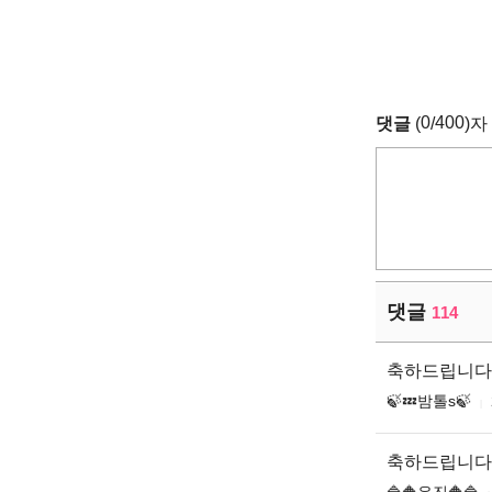
0
400
댓글
(
/
)자
댓글
114
축하드립니다
🍃💤밤톨s🍃
축하드립니다
🔷🔶유진🔶🔷