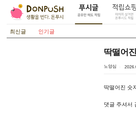
최신글
인기글
딱떨어진
노양심
2026.
딱떨어진 숫
댓글 주셔서