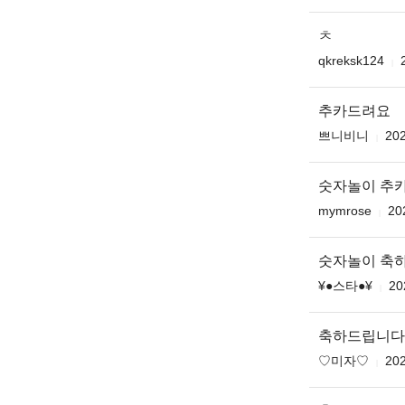
ㅊ
qkreksk124
추카드려요
쁘니비니
202
숫자놀이 추
mymrose
20
숫자놀이 축
¥●스타●¥
20
축하드립니다 
♡미자♡
202