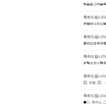
🐬🐳돌고래🐳
축하드립니다
🍂🦝메다르도🦝
축하드립니다
🟢🟡임병록🟡
축하드립니다
🦋👣브로디👣
축하드립니다
⭕..아랑..⭕
축하드립니다
⚫️⚪️..루카스..⚪