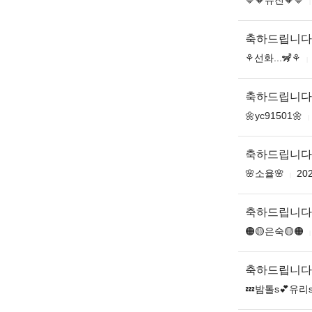
축하드립니다
⚘️선화...🦨⚘️
축하드립니다
🌼yc91501🌼
축하드립니다
🌸소율🌸
202
축하드립니다
🟠🟡은숙🟡🟠
축하드립니다
💤밤톨s💕유리s