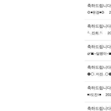
축하드립니다
🌻◾유경◾🌻
2
축하드립니다
🪡.진희.🪡
20
축하드립니다
🌿🐌~달팽이~
축하드립니다
🟤⚪️..미진..⚪️
축하드립니다
◾️◽️도진◽️◾️
202
축하드립니다