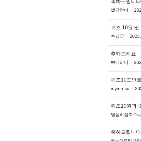
축하드립니다 무
빨강짱미
202
퀴즈 10원 
쑤깅♡
2025.
추카드려요
쁘니비니
202
퀴즈10포인
mymrose
20
퀴즈10원과
열심히살자수
축하드립니다
🎀✨오로라공쥬