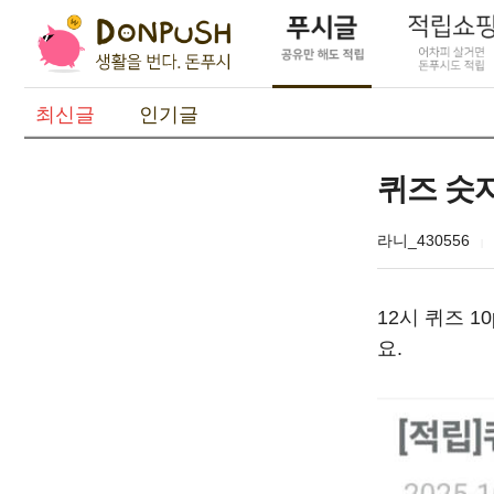
최신글
인기글
퀴즈 숫
라니_430556
12시 퀴즈 1
요.