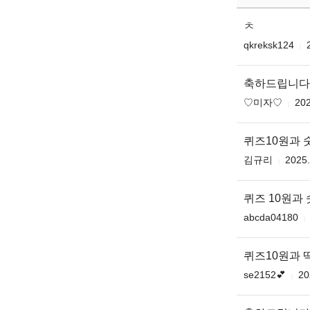
ㅊ
qkreksk124
축하드립니다 ♥️
♡미자♡
202
퀴즈10원과
김규리
2025.
퀴즈 10원과
abcda04180
퀴즈10원과
se2152💕
20