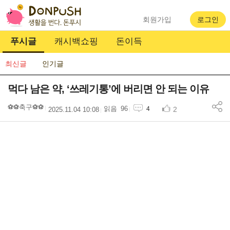
회원가입
로그인
푸시글
캐시백쇼핑
돈이득
최신글
인기글
먹다 남은 약, ‘쓰레기통’에 버리면 안 되는 이유
⚽️⚽️축구⚽️⚽️
96
2
4
2025.11.04 10:08