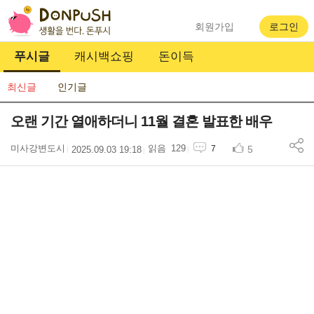
회원가입
로그인
푸시글
캐시백쇼핑
돈이득
최신글
인기글
오랜 기간 열애하더니 11월 결혼 발표한 배우
미사강변도시
129
5
7
2025.09.03 19:18