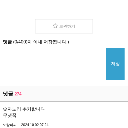
보관하기
댓글
(
0
/
400
)자 이내 저장됩니다.)
저장
댓글
274
숫자노리 추카합니다
무댓꾹
노랑퍼피
2024.10.02 07:24