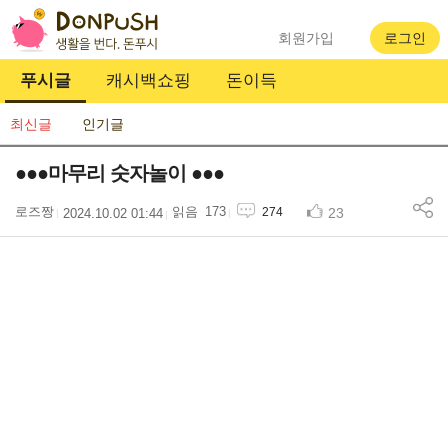
회원가입
로그인
푸시글
캐시백쇼핑
돈이득
최신글
인기글
●●●마무리 숫자놀이 ●●●
로즈짱
173
23
274
2024.10.02 01:44