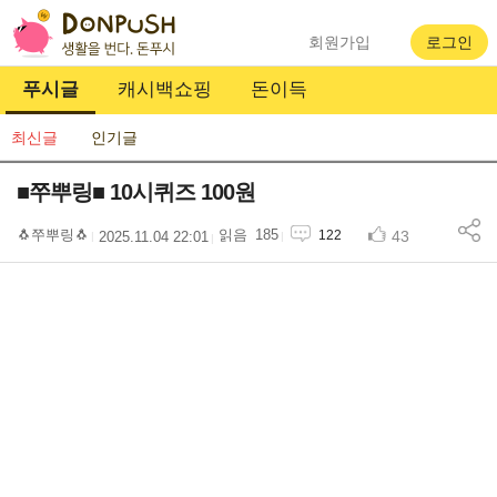
회원가입
로그인
푸시글
캐시백쇼핑
돈이득
최신글
인기글
■쭈뿌링■ 10시퀴즈 100원
🐧쭈뿌링🐧
185
43
122
2025.11.04 22:01