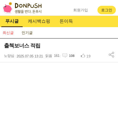
회원가입
로그인
푸시글
캐시백쇼핑
돈이득
최신글
인기글
출첵보너스 적립
노양심
161
19
108
2025.07.05 13:21